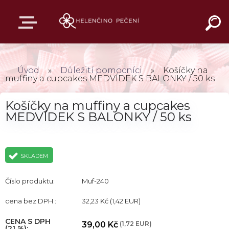
Úvod
»
Důležití pomocníci
»
Košíčky na
muffiny a cupcakes MEDVÍDEK S BALONKY / 50 ks
Košíčky na muffiny a cupcakes
MEDVÍDEK S BALONKY / 50 ks
SKLADEM
Číslo produktu:
Muf-240
cena bez DPH :
32,23 Kč
(1,42 EUR)
CENA S DPH
39,00 Kč
(1,72 EUR)
(21 %):