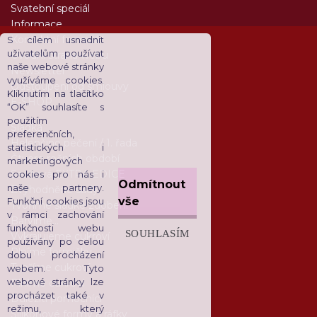
Svatební speciál
Informace
Kontaktní formulář
S cílem usnadnit
uživatelům používat
Úvodní strana webu
naše webové stránky
Newsletter
využíváme cookies.
Odstoupení od smlouvy
Kliknutím na tlačítko
E-SHOP
“OK” souhlasíte s
použitím
Sladká
preferenčních,
Helenčino pečení / 1. řada
statistických i
Čtvero ročních období
marketingových
Sešitová EXTRA EDICE
cookies pro nás i
Odmítnout
naše partnery.
Zvýhodněné sady
vše
Funkční cookies jsou
Tvoříme sladké zdobení
v rámci zachování
Barvíme...
funkčnosti webu
SOUHLASÍM
Vykrajujeme cukroví
používány po celou
Plníme formičky
dobu procházení
Tvoříme cukroví
webem. Tyto
webové stránky lze
Plníme cukroví
procházet také v
Důležití pomocníci
režimu, který
Silikonové formy a ráfky