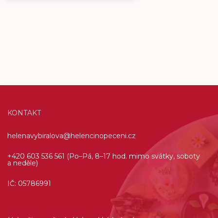
KONTAKT
helenavybiralova@helencinopeceni.cz
+420 603 536 561 (Po–Pá, 8–17 hod. mimo svátky, soboty
a neděle)
IČ: 05786991