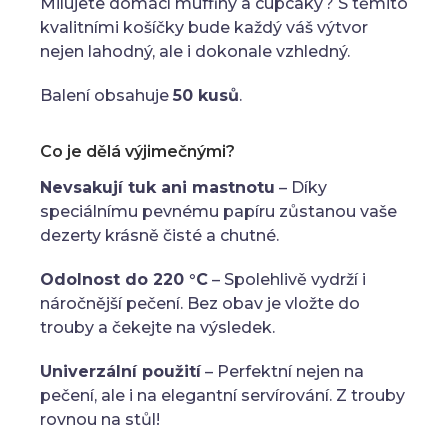
Milujete domácí muffiny a cupcaky? S těmito
kvalitními košíčky bude každý váš výtvor
nejen lahodný, ale i dokonale vzhledný.
Balení obsahuje
50 kusů
.
Co je dělá výjimečnými?
Nevsakují tuk ani mastnotu
– Díky
speciálnímu pevnému papíru zůstanou vaše
dezerty krásně čisté a chutné.
Odolnost do 220 °C
– Spolehlivě vydrží i
náročnější pečení. Bez obav je vložte do
trouby a čekejte na výsledek.
Univerzální použití
– Perfektní nejen na
pečení, ale i na elegantní servírování. Z trouby
rovnou na stůl!